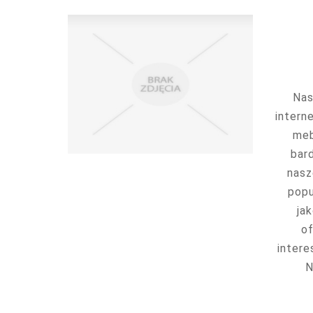
Nas
intern
meb
bar
nasz
popu
ja
o
intere
N