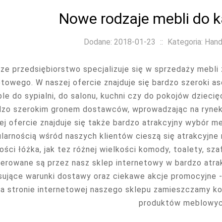
Nowe rodzaje mebli do ka
Dodane: 2018-01-23
::
Kategoria: Hand
ze przedsiębiorstwo specjalizuje się w sprzedaży meb
etowego. W naszej ofercie znajduje się bardzo szeroki 
le do sypialni, do salonu, kuchni czy do pokojów dziec
dzo szerokim gronem dostawców, wprowadzając na rynek r
ej ofercie znajduje się także bardzo atrakcyjny wybór m
larnością wśród naszych klientów cieszą się atrakcyjne 
kości łóżka, jak tez różnej wielkości komody, toalety, sz
ferowane są przez nasz sklep internetowy w bardzo atr
sujące warunki dostawy oraz ciekawe akcje promocyjne - 
a stronie internetowej naszego sklepu zamieszczamy k
produktów meblowyc