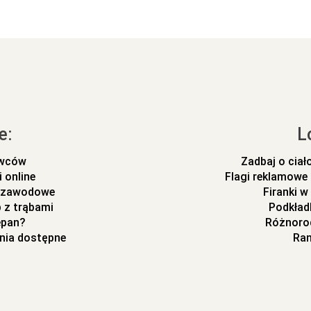
e:
L
ywców
Zadbaj o cia
 online
Flagi reklamowe
m zawodowe
Firanki 
 z trąbami
Podkład
epan?
Różnorod
nia dostępne
Ran