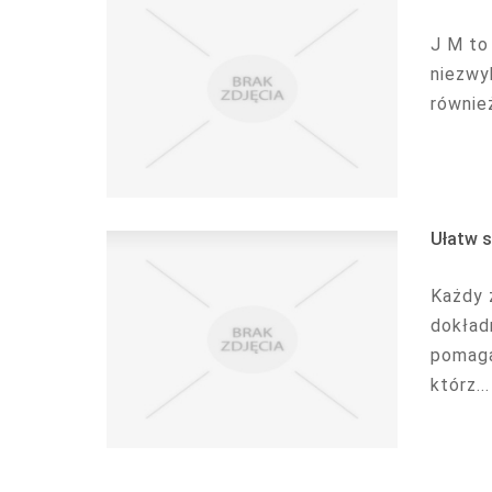
J M to 
niezwyk
równie
Ułatw s
Każdy 
dokład
pomaga
którz...