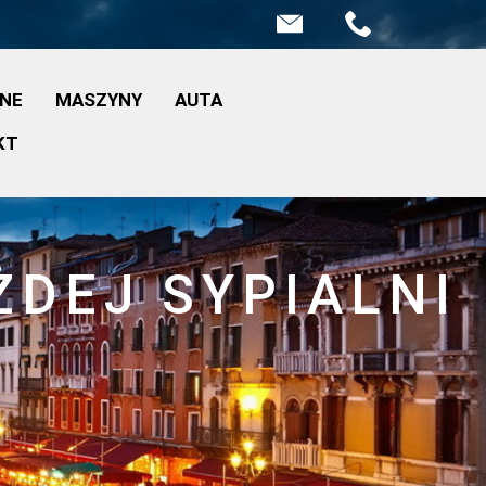
INE
MASZYNY
AUTA
KT
ŻDEJ SYPIALNI