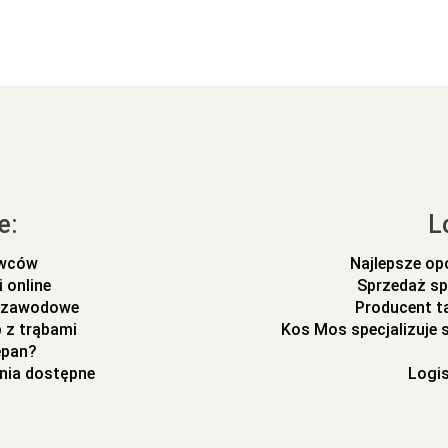
e:
L
ywców
Najlepsze op
 online
Sprzedaż sp
m zawodowe
Producent t
 z trąbami
Kos Mos specjalizuje
epan?
nia dostępne
Logi