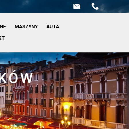
INE
MASZYNY
AUTA
KT
ZKÓW