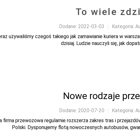
To wiele zdz
Dodane: 2022-03-03
::
Kategoria: A
eraz używaliśmy czegoś takiego jak zamawianie kuriera w warsza
dzisiaj. Ludzie nauczyli się, jak dopat
Nowe rodzaje pr
Dodane: 2020-07-20
::
Kategoria: A
a firma przewozowa regularnie rozszerza zakres tras i przejaz
Polski. Dysponujemy flotą nowoczesnych autobusów, gwara