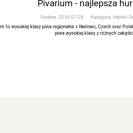
Pivarium - najlepsza hu
Dodane: 2016-07-28
::
Kategoria: Handel O
um to wysokiej klasy piwa regionalne z Niemiec, Czech oraz Pols
piwa wysokiej klasy z różnych zakątkó