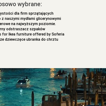
osowo wybrane:
ystości dla firm sprzątających
ło z naszymi mydłami glicerynowymi
ierowe na najwyższym poziomie.
rny odstraszacz szpaków
 for Ikea furniture offered by Soferia
sze dziewczęce ubranka do chrztu