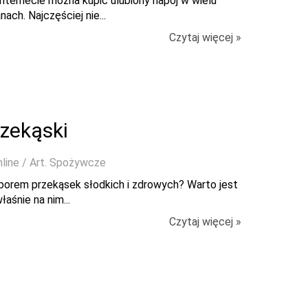
nternecie można kupić ulubiony napój w wielu
ch. Najczęściej nie...
Czytaj więcej »
rzekąski
nline / Art. Spożywcze
yborem przekąsek słodkich i zdrowych? Warto jest
aśnie na nim...
Czytaj więcej »