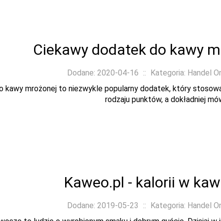
Ciekawy dodatek do kawy mro
Dodane: 2020-04-16
::
Kategoria: Handel O
o kawy mrożonej to niezwykle popularny dodatek, który stosowa
rodzaju punktów, a dokładniej mówią
Kaweo.pl - kalorii w ka
Dodane: 2019-05-23
::
Kategoria: Handel O