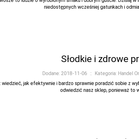
wosze to ludzie o wyrobionym smaku i dobrym guście. Dzisiaj w i
niedostępnych wcześniej gatunkach i odmiana
Słodkie i zdrowe p
Dodane: 2018-11-06
::
Kategoria: Handel O
 wiedzieć, jak efektywnie i bardzo sprawnie poradzić sobie z w
odwiedzić nasz sklep, ponieważ to wł