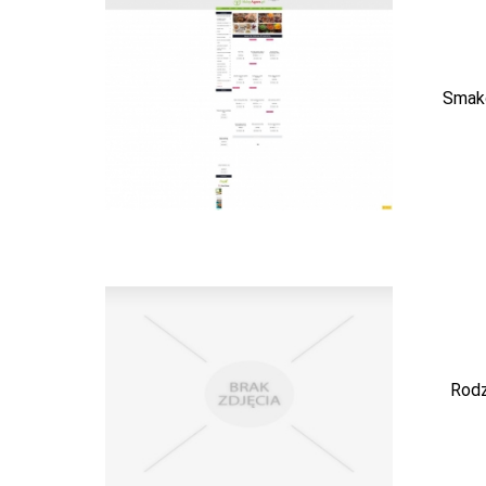
Smako
Rodz