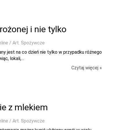
żonej i nie tylko
nline / Art. Spożywcze
ny jest na co dzień nie tylko w przypadku różnego
c, lokali,...
Czytaj więcej »
wie z mlekiem
nline / Art. Spożywcze