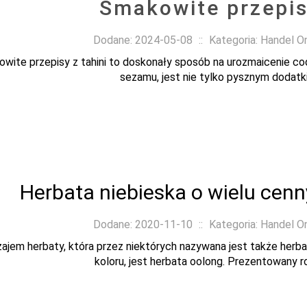
Smakowite przepisy
Dodane: 2024-05-08
::
Kategoria: Handel O
wite przepisy z tahini to doskonały sposób na urozmaicenie codzi
sezamu, jest nie tylko pysznym dodatki
Herbata niebieska o wielu cen
Dodane: 2020-11-10
::
Kategoria: Handel O
ajem herbaty, która przez niektórych nazywana jest także herb
koloru, jest herbata oolong. Prezentowany rod