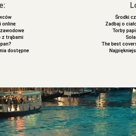
e:
L
ywców
Środki cz
 online
Zadbaj o cia
m zawodowe
Torby pap
 z trąbami
Sola
epan?
The best covers
nia dostępne
Najpiękniej