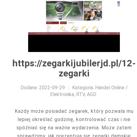
https://zegarkijubilerjd.pl/12-
zegarki
Dodane: 2022-09-29
::
Kategoria: Handel Online /
Elektronika, RTV, AGD
Każdy może posiadać zegarek, który pozwala mu
lepiej określać godzinę, kontrolować czas i nie
spóźniać się na ważne wydarzenia. Może zatem
sprawdzimy, jak prezentują się zegarki damskie