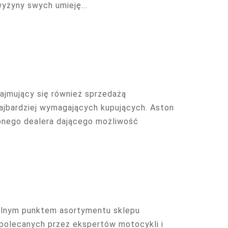
wyżyny swych umieję...
ajmujący się również sprzedażą
ajbardziej wymagających kupujących. Aston
onego dealera dającego możliwość
ralnym punktem asortymentu sklepu
 polecanych przez ekspertów motocykli i