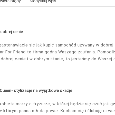
wiera błędy
Modyfikuj wpis
dobrej cenie
 zastanawiacie się jak kupić samochód używany w dobrej c
Car For Friend to firma godna Waszego zaufania. Pomogli
 dobrej cenie i w dobrym stanie, to jesteśmy do Waszej 
Queen- stylizacje na wyjątkowe okazje
kobieta marzy o fryzurze, w której będzie się czuć jak g
w którym panna młoda powie: Kocham cię i ślubuję ci wier