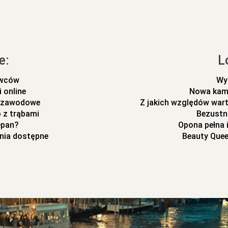
e:
L
ywców
Wy
 online
Nowa kam
m zawodowe
Z jakich względów wart
 z trąbami
Bezustn
epan?
Opona pełna 
nia dostępne
Beauty Quee