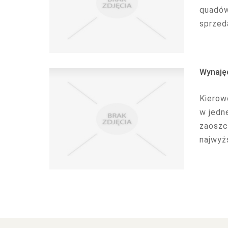
quadów
sprzeda
Wynaję
Kierow
w jedn
zaoszc
najwyżs