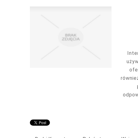
Inte
używ
ofe
równie
odpow