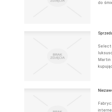
do śmie
Sprzed
Select
luksus
Martin
kupując
Niezaw
Fabryc
intern