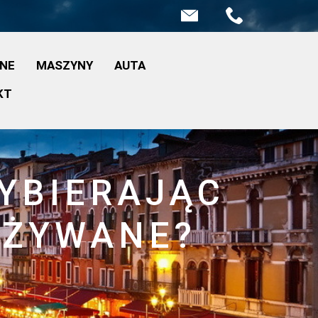
INE
MASZYNY
AUTA
KT
YBIERAJĄC
UŻYWANE?