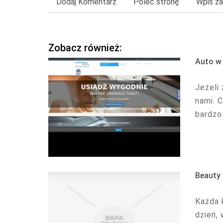
Dodaj Komentarz
Poleć stronę
Wpis za
Zobacz również:
Auto w 
Jeżeli
nami. 
bardzo
Beauty 
Każda 
dzień, 