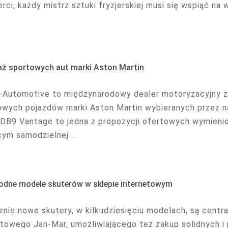
rci, każdy mistrz sztuki fryzjerskiej musi się wspiąć na 
aż sportowych aut marki Aston Martin
-Automotive to międzynarodowy dealer motoryzacyjny z
owych pojazdów marki Aston Martin wybieranych przez n
 DB9 Vantage to jedna z propozycji ofertowych wymieni
ym samodzielnej ...
odne modele skuterów w sklepie internetowym
znie nowe skutery, w kilkudziesięciu modelach, są cent
etowego Jan-Mar, umożliwiającego też zakup solidnych i