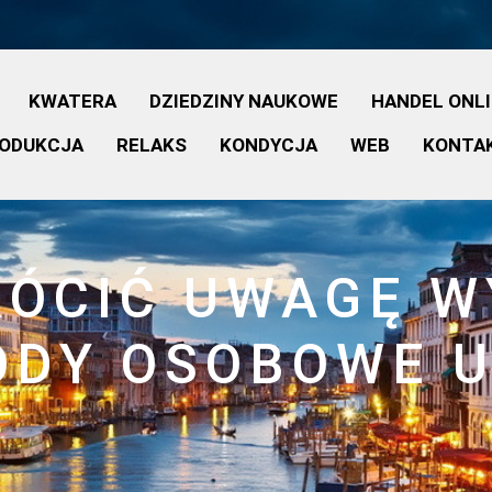
KWATERA
DZIEDZINY NAUKOWE
HANDEL ONL
ODUKCJA
RELAKS
KONDYCJA
WEB
KONTA
RÓCIĆ UWAGĘ W
DY OSOBOWE 