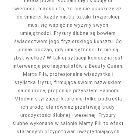
młoda powie: Kocham cię i ślubuję ci
wierność, miłość i to, że cię nie opuszczę aż
do śmierci, każdy mistrz sztuki fryzjerskiej
musi się wspiąć na wyżyny swych
umiejętności. Fryzury ślubne są bowiem
świadectwem jego fryzjerskiego kunsztu. Co
jednak począć, gdy umiejętności te nie są
zbyt wielkie? W takiej sytuacji konieczna jest
interwencja profesjonalistów z Beauty Queen.
Marta Fila, profesjonalna wizażystka i
stylistka fryzur, firmująca swoim nazwiskiem
salon urody, proponuje przyszłym Pannom
Młodym stylizacje, które nie tylko podkreślą
ich urodę, ale również przetrwają trudy
uroczystości ślubnej i weselnej. Fryzury
ślubne wykonane w salonie Marty Fili to efekt
starannych przygotowań uwzględniających