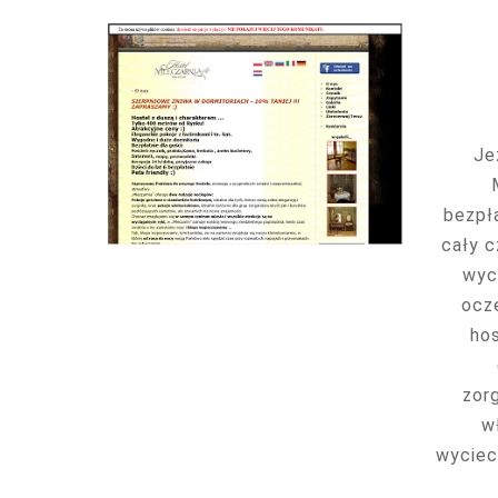
Je
bezpł
cały c
wyci
ocze
hos
zor
w
wyciec