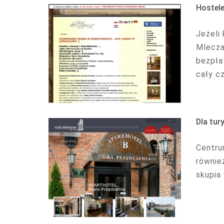
Hostele
Jeżeli
Mlecza
bezpła
cały cz
Dla tur
Centru
również
skupia