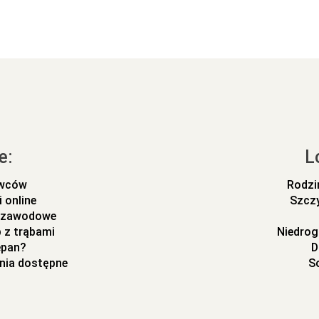
e:
L
ywców
Rodzi
 online
Szczy
m zawodowe
 z trąbami
Niedrog
epan?
D
nia dostępne
So