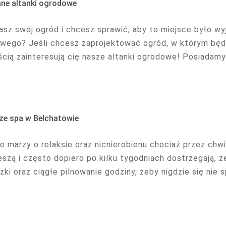
ne altanki ogrodowe
asz swój ogród i chcesz sprawić, aby to miejsce było w
wego? Jeśli chcesz zaprojektować ogród, w którym będz
cią zainteresują cię nasze altanki ogrodowe! Posiadamy s
ze spa w Bełchatowie
e marzy o relaksie oraz nicnierobienu chociaż przez chwi
eszą i często dopiero po kilku tygodniach dostrzegają, ż
ki oraz ciągłe pilnowanie godziny, żeby nigdzie się nie s