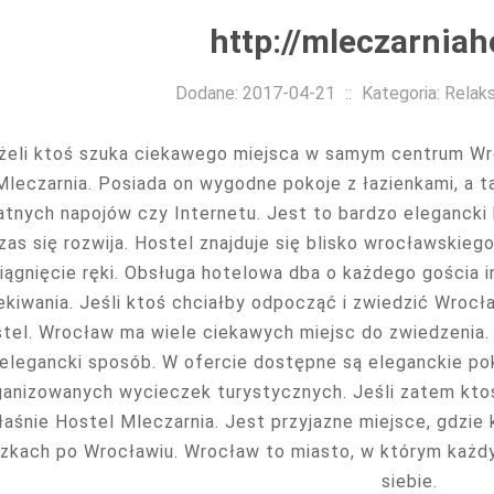
http://mleczarniaho
Dodane: 2017-04-21
::
Kategoria: Relaks
żeli ktoś szuka ciekawego miejsca w samym centrum Wr
Mleczarnia. Posiada on wygodne pokoje z łazienkami, a t
atnych napojów czy Internetu. Jest to bardzo elegancki
zas się rozwija. Hostel znajduje się blisko wrocławskie
ągnięcie ręki. Obsługa hotelowa dba o każdego gościa in
kiwania. Jeśli ktoś chciałby odpocząć i zwiedzić Wrocł
tel. Wrocław ma wiele ciekawych miejsc do zwiedzenia. 
elegancki sposób. W ofercie dostępne są eleganckie po
ganizowanych wycieczek turystycznych. Jeśli zatem kt
łaśnie Hostel Mleczarnia. Jest przyjazne miejsce, gdzie
zkach po Wrocławiu. Wrocław to miasto, w którym każd
siebie.