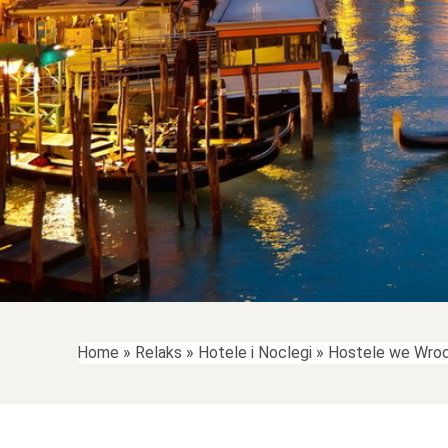
Home
»
Relaks
»
Hotele i Noclegi
»
Hostele we Wrocł