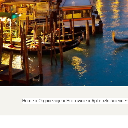
Home
»
Organizacje
»
Hurtownie
»
Apteczki ścienne- 