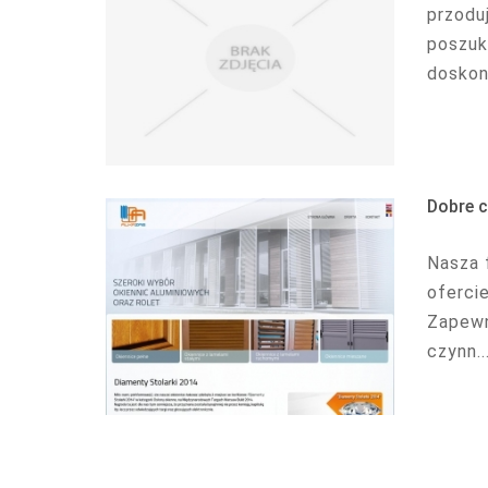
przodu
poszuk
doskon
Dobre c
Nasza 
oferci
Zapewn
czynn..