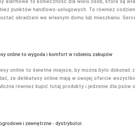
y alarmowe to konieczność dla wielu osób, które są właś
wnież punktów handlowo-usługowych. To również codzienno
ostać okradzeni we własnym domu lub mieszkaniu. Serc
esy online to wygoda i komfort w robieniu zakupów
tesy online to świetne miejsce, by można było dokonać
dać, że delikatesy online mają w swojej ofercie wszystk
 Można również kupić tutaj produkty i jedzenie dla psów
grodowe i zewnętrzne - dystrybutor.