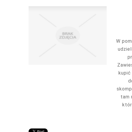
W pomi
udzie
p
Zawie
kupić
d
skompl
tam 
któr