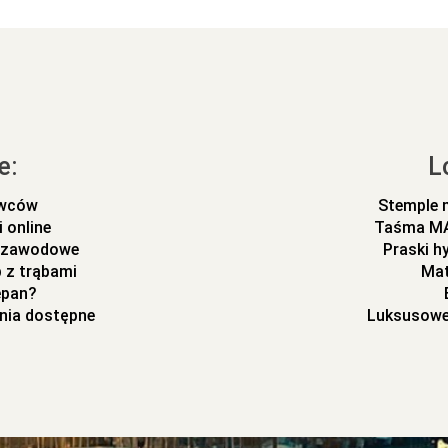
e:
L
ywców
Stemple 
 online
Taśma MA
m zawodowe
Praski h
 z trąbami
Mat
epan?
nia dostępne
Luksusowe