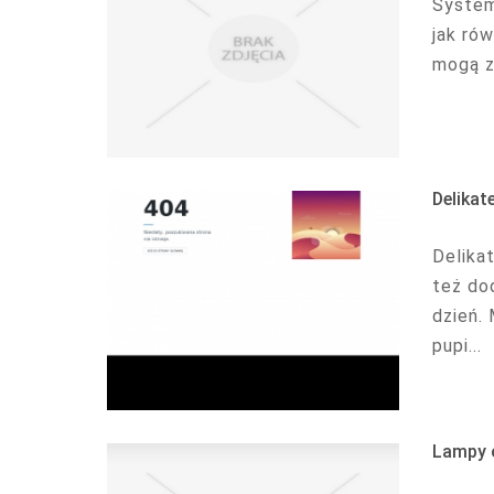
System
jak ró
mogą z
Delikat
Delika
też do
dzień.
pupi...
Lampy o