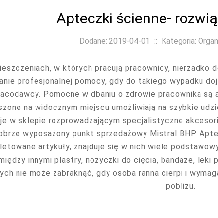
Apteczki ścienne- rozwią
Dodane: 2019-04-01
::
Kategoria: Organ
eszczeniach, w których pracują pracownicy, nierzadko 
lanie profesjonalnej pomocy, gdy do takiego wypadku do
racodawcy. Pomocne w dbaniu o zdrowie pracownika są a
szone na widocznym miejscu umożliwiają na szybkie udzi
 je w sklepie rozprowadzającym specjalistyczne akcesor
obrze wyposażony punkt sprzedażowy Mistral BHP. Apte
etowane artykuły, znajduje się w nich wiele podstawow
między innymi plastry, nożyczki do cięcia, bandaże, lek
ych nie może zabraknąć, gdy osoba ranna cierpi i wymaga
pobliżu.