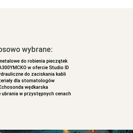
osowo wybrane:
metalowe do robienia pieczątek
300YMCKO w ofercie Studio ID
ydrauliczne do zaciskania kabli
eriały dla stomatologów
Echosonda wędkarska
 ubrania w przystępnych cenach