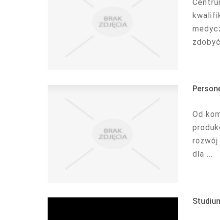
Centru
kwalif
medycz
zdobyć 
Persone
Od kom
produk
rozwój
dla ...
Studiu