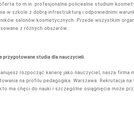
oferta to m.in. profesjonalne policealne studium kosmet
nia w szkole z dobrą infrastrukturą i odpowiednimi waru
ników salonów kosmetycznych. Przede wszystkim organ
sowane z różnych obszarów...
e przygotowane studia dla nauczycieli.
planujesz rozpocząć karierę jako nauczyciel, nasza firm
towania na profilu pedagogika. Warszawa. Rekrutacja na 
kto ma chęci do nauki i szczególne osiągnięcia może przyj