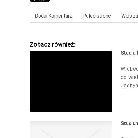
Dodaj Komentarz
Poleć stronę
Wpis za
Zobacz również:
Studia 
W obec
do wie
Jednym
Studiu