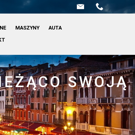
INE
MASZYNY
AUTA
KT
BIEŻĄCO SWOJĄ