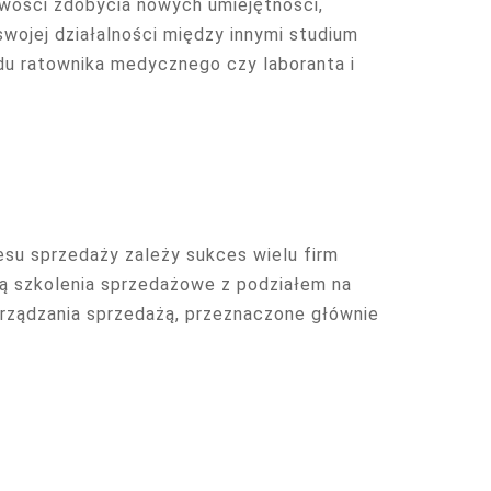
wości zdobycia nowych umiejętności,
wojej działalności między innymi studium
u ratownika medycznego czy laboranta i
u sprzedaży zależy sukces wielu firm
zą szkolenia sprzedażowe z podziałem na
arządzania sprzedażą, przeznaczone głównie