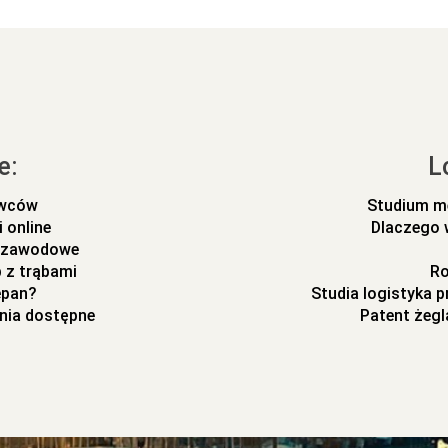
e:
L
ywców
Studium m
 online
Dlaczego 
m zawodowe
 z trąbami
Ro
epan?
Studia logistyka 
nia dostępne
Patent żegl