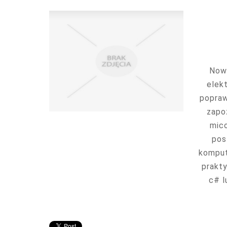
Nowe
elek
popraw
zapoz
mico
pos
komput
prakty
c# l